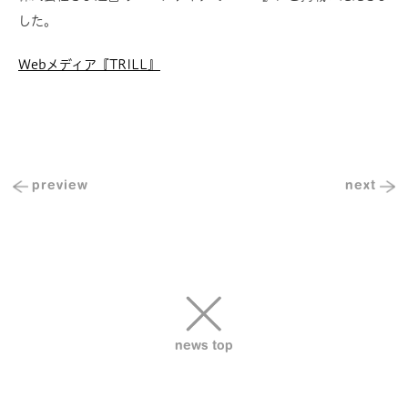
した。
Webメディア『TRILL』
Previous
preview
next
Next
投
Post
Post
稿
ナ
ビ
ゲ
ー
シ
news top
ョ
ン