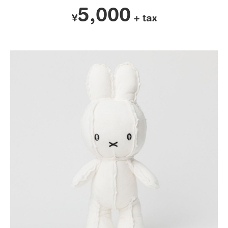
5,000
¥
+ tax