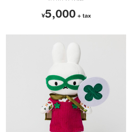
5,000
¥
+ tax