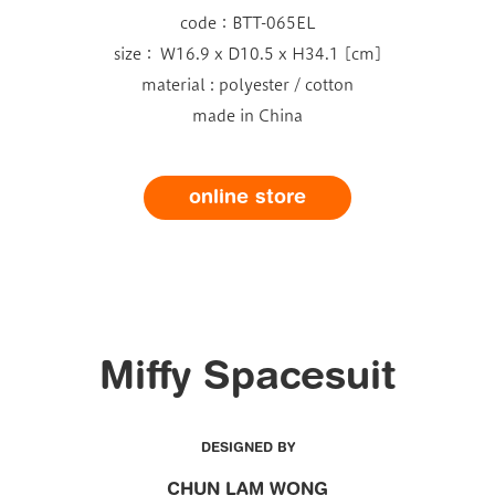
code：BTT-065EL
size： W16.9 x D10.5 x H34.1 [cm]
material : polyester / cotton
made in China
online store
Miffy Spacesuit
DESIGNED BY
CHUN LAM WONG